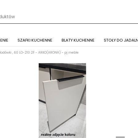
ENIE
SZAFKI KUCHENNE
BLATY KUCHENNE
STOŁY DO JADALN
odówki , 60 LO-210 2F - ARKO(ARONA) - pj meble