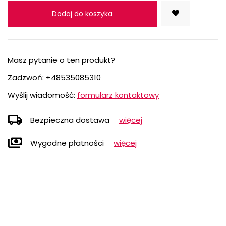
Dodaj do koszyka
Masz pytanie o ten produkt?
Zadzwoń:
+48535085310
Wyślij wiadomość:
formularz kontaktowy
local_shipping
Bezpieczna dostawa
więcej
payments
Wygodne płatności
więcej