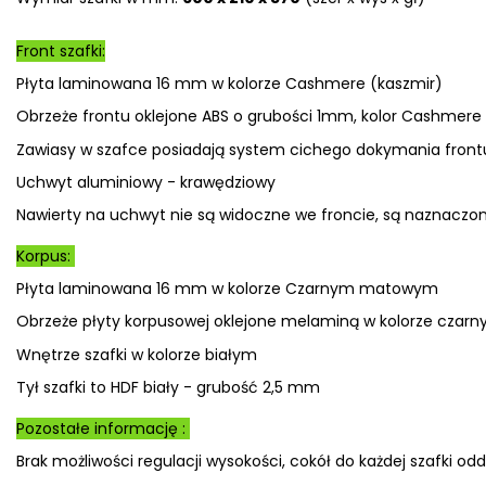
Front szafki:
Płyta laminowana 16 mm w kolorze Cashmere (kaszmir)
Obrzeże frontu oklejone ABS o grubości 1mm, kolor Cashmere
Zawiasy w szafce posiadają system cichego dokymania frontu
Uchwyt aluminiowy - krawędziowy
Nawierty na uchwyt nie są widoczne we froncie, są naznaczo
Korpus:
Płyta laminowana 16 mm w kolorze Czarnym matowym
Obrzeże płyty korpusowej oklejone melaminą w kolorze czar
Wnętrze szafki w kolorze białym
Tył szafki to HDF biały - grubość 2,5 mm
Pozostałe informację :
Brak możliwości regulacji wysokości, cokół do każdej szafki odd