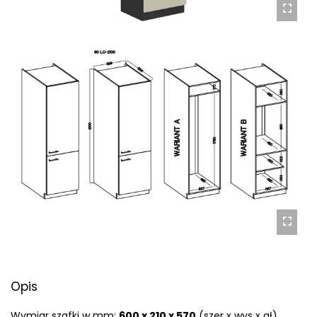
Opis
Wymiar szafki w mm:
600 x 210 x 570
(szer x wys x gł)