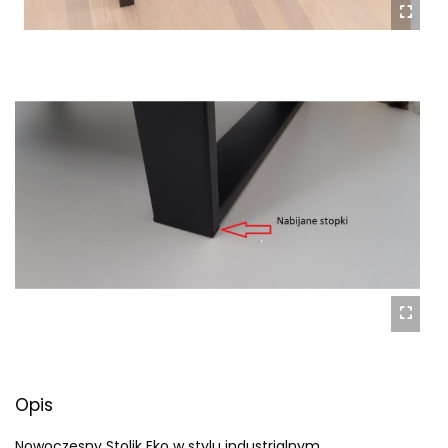
Opis
Nowoczesny Stolik Eko w stylu industrialnym