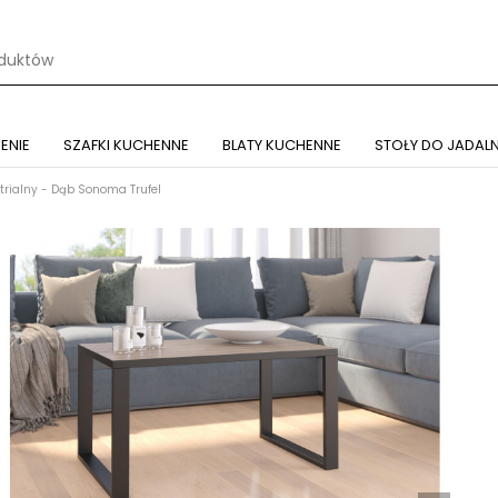
ENIE
SZAFKI KUCHENNE
BLATY KUCHENNE
STOŁY DO JADALN
strialny - Dąb Sonoma Trufel