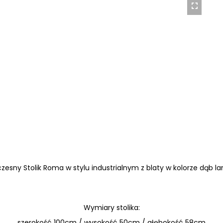
esny Stolik Roma w stylu industrialnym z blaty w kolorze dąb l
Wymiary stolika:
szerokość 100cm / wysokość 50cm / głębokość 58cm