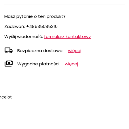
Masz pytanie o ten produkt?
Zadzwoń:
+48535085310
Wyślij wiadomość:
formularz kontaktowy
local_shipping
Bezpieczna dostawa
więcej
payments
Wygodne płatności
więcej
ancelot