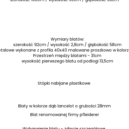
Wymiary blatów:
szerokość 92cm / wysokość 2,8cm / głębokość 58cm
talowe wykonane z profila 40x40 malowane proszkowo w kolor
Przestrzeń między blatami - 31cm
wysokość pierwszego blatu od podłogi 13,5cm
Stópki nabijane plastikowe
Blaty w kolorze dąb lancelot o grubości 28mm
Blat renomowanej firmy pfleiderer
Wybarwienie blatu - zdjęcie szczegółowe