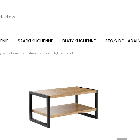
ENIE
SZAFKI KUCHENNE
BLATY KUCHENNE
STOŁY DO JADALN
y w stylu industrialnym Roma - dąb lancelot