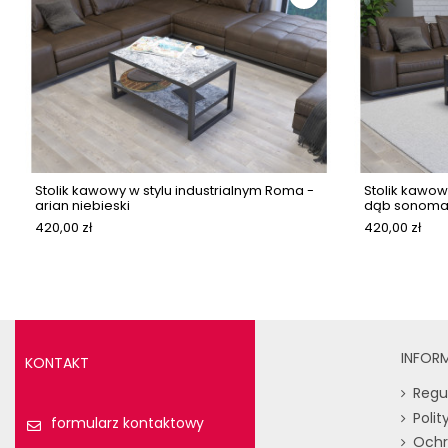
Stolik kawowy w stylu industrialnym Roma -
Stolik kawow
arian niebieski
dąb sonoma 
420,00 zł
420,00 zł
INFOR
KONTAKT
Regu
Poli
formularz kontaktowy
Ochr