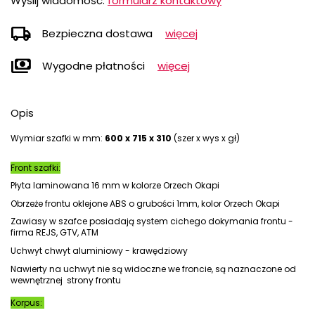
Wyślij wiadomość:
formularz kontaktowy
local_shipping
Bezpieczna dostawa
więcej
payments
Wygodne płatności
więcej
Opis
Wymiar szafki w mm:
600 x 715 x 310
(szer x wys x gł)
Front szafki:
Płyta laminowana 16 mm w kolorze Orzech Okapi
Obrzeże frontu oklejone ABS o grubości 1mm, kolor Orzech Okapi
Zawiasy w szafce posiadają system cichego dokymania frontu -
firma REJS, GTV, ATM
Uchwyt chwyt aluminiowy - krawędziowy
Nawierty na uchwyt nie są widoczne we froncie, są naznaczone od
wewnętrznej strony frontu
Korpus: