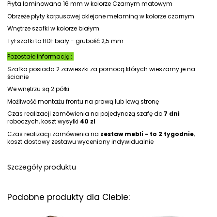
Płyta laminowana 16 mm w kolorze Czarnym matowym
Obrzeże płyty korpusowej oklejone melaminą w kolorze czarnym
Wnętrze szafki w kolorze białym
Tył szafki to HDF biały - grubość 2,5 mm
Pozostałe informację :
Szafka posiada 2 zawieszki za pomocą których wieszamy je na
ścianie
We wnętrzu są 2 półki
Możliwość montażu frontu na prawą lub lewą stronę
Czas realizacji zamówienia na pojedynczą szafę do
7 dni
roboczych, koszt wysyłki
40 zl
Czas realizacji zamówienia na
zestaw mebli - to 2 tygodnie
,
koszt dostawy zestawu wyceniany indywidualnie
Szczegóły produktu