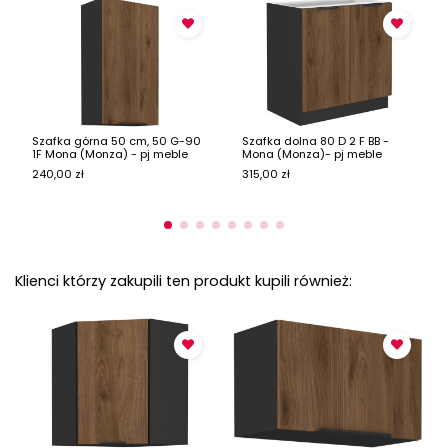
Szafka górna 50 cm, 50 G-90
Szafka dolna 80 D 2 F BB -
1F Mona (Monza) - pj meble
Mona (Monza)- pj meble
240,00 zł
315,00 zł
Klienci którzy zakupili ten produkt kupili również: