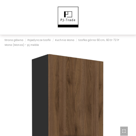
Strona główna
Pojedyncze Szafki
Kuchnia Mona
Szafka górna 60 cm, 60 G-72 1F
Mona (Monza) - pj meble