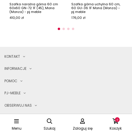
Szafka narożna górna 60 cm
Szafka górna uchylna 60 cm,
60x60 GN-72 1F (45), Mona
60 GU-36 1F Mona (Monza) -
(Monza) - pj meble
pj meble
410,00 zł
176,00 zł
KONTAKT
INFORMACJE
POMOC
PJ-MEBLE
OBSERWUJ NAS
0
© 2023 PJ-TRADE
Menu
Szukaj
Zaloguj się
Koszyk