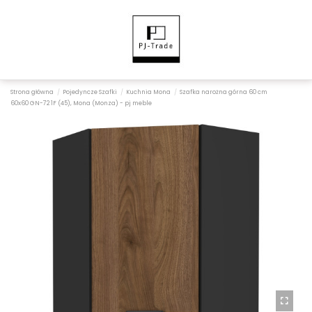
Strona główna
Pojedyncze Szafki
Kuchnia Mona
Szafka narożna górna 60 cm
60x60 GN-72 1F (45), Mona (Monza) - pj meble