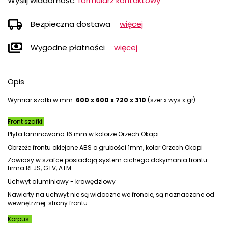
Wyślij wiadomość:
formularz kontaktowy
local_shipping
Bezpieczna dostawa
więcej
payments
Wygodne płatności
więcej
Opis
Wymiar szafki w mm:
600 x 600 x 720 x 310
(szer x wys x gł)
Front szafki:
Płyta laminowana 16 mm w kolorze Orzech Okapi
Obrzeże frontu oklejone ABS o grubości 1mm, kolor Orzech Okapi
Zawiasy w szafce posiadają system cichego dokymania frontu -
firma REJS, GTV, ATM
Uchwyt aluminiowy - krawędziowy
Nawierty na uchwyt nie są widoczne we froncie, są naznaczone od
wewnętrznej strony frontu
Korpus: