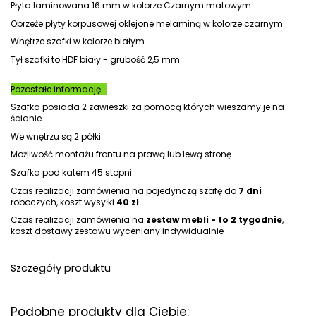
Płyta laminowana 16 mm w kolorze Czarnym matowym
Obrzeże płyty korpusowej oklejone melaminą w kolorze czarnym
Wnętrze szafki w kolorze białym
Tył szafki to HDF biały - grubość 2,5 mm
Pozostałe informację :
Szafka posiada 2 zawieszki za pomocą których wieszamy je na
ścianie
We wnętrzu są 2 półki
Możliwość montażu frontu na prawą lub lewą stronę
Szafka pod katem 45 stopni
Czas realizacji zamówienia na pojedynczą szafę do
7 dni
roboczych, koszt wysyłki
40 zl
Czas realizacji zamówienia na
zestaw mebli - to 2 tygodnie
,
koszt dostawy zestawu wyceniany indywidualnie
Szczegóły produktu